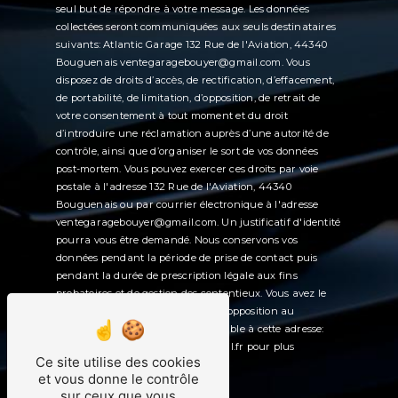
seul but de répondre à votre message. Les données
collectées seront communiquées aux seuls destinataires
suivants: Atlantic Garage 132 Rue de l'Aviation, 44340
Bouguenais ventegaragebouyer@gmail.com. Vous
disposez de droits d’accès, de rectification, d’effacement,
de portabilité, de limitation, d’opposition, de retrait de
votre consentement à tout moment et du droit
d’introduire une réclamation auprès d’une autorité de
contrôle, ainsi que d’organiser le sort de vos données
post-mortem. Vous pouvez exercer ces droits par voie
postale à l'adresse 132 Rue de l'Aviation, 44340
Bouguenais ou par courrier électronique à l'adresse
ventegaragebouyer@gmail.com. Un justificatif d'identité
pourra vous être demandé. Nous conservons vos
données pendant la période de prise de contact puis
pendant la durée de prescription légale aux fins
probatoires et de gestion des contentieux. Vous avez le
droit de vous inscrire sur la liste d'opposition au
démarchage téléphonique, disponible à cette adresse:
Bloctel.gouv.fr
. Consultez le site cnil.fr pour plus
Ce site utilise des cookies
d’informations sur vos droits.
et vous donne le contrôle
sur ceux que vous