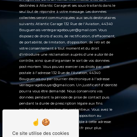
destinées à Atlantic Garage et ses sous-traitants dans le
seul but de répondre à votre message. Les données
collectées seront communiquées aux seuls destinataires
suivants: Atlantic Garage 132 Rue de l'Aviation, 44340
Bouguenais ventegaragebouyer@gmail.com. Vous
disposez de droits d’accès, de rectification, d’effacement,
de portabilité, de limitation, d’opposition, de retrait de
votre consentement à tout moment et du droit
d’introduire une réclamation auprès d’une autorité de
contrôle, ainsi que d’organiser le sort de vos données
post-mortem. Vous pouvez exercer ces droits par voie
postale à l'adresse 132 Rue de l'Aviation, 44340
Bouguenais ou par courrier électronique à l'adresse
ventegaragebouyer@gmail.com. Un justificatif d'identité
pourra vous être demandé. Nous conservons vos
données pendant la période de prise de contact puis
pendant la durée de prescription légale aux fins
probatoires et de gestion des contentieux. Vous avez le
droit de vous inscrire sur la liste d'opposition au
démarchage téléphonique, disponible à cette adresse:
Bloctel.gouv.fr
. Consultez le site cnil.fr pour plus
Ce site utilise des cookies
d’informations sur vos droits.