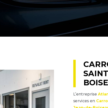
CARROSSERIE À
SAINT
BOIS
L’entreprise
Atla
services en
Carro
Jean-de-Boisea