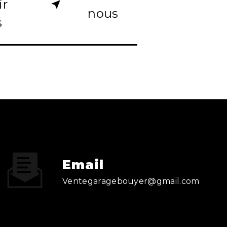
ir
nous
s
Email
ventegaragebouyer@gmail.com