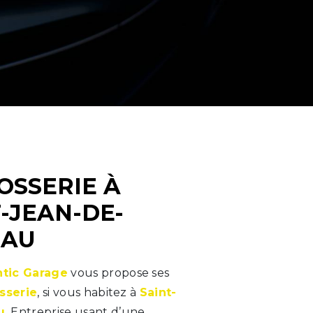
-JEAN-DE-
EAU
ntic Garage
vous propose ses
sserie
, si vous habitez à
Saint-
u
. Entreprise usant d’une