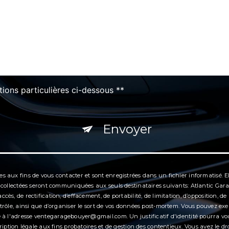
tions particulières ci-dessous **
Envoyer
aux fins de vous contacter et sont enregistrées dans un fichier informatisé. Ell
 collectées seront communiquées aux seuls destinataires suivants: Atlantic Ga
s, de rectification, d’effacement, de portabilité, de limitation, d’opposition, d
ôle, ainsi que d’organiser le sort de vos données post-mortem. Vous pouvez exerc
e à l'adresse ventegaragebouyer@gmail.com. Un justificatif d'identité pourra 
iption légale aux fins probatoires et de gestion des contentieux. Vous avez le dr