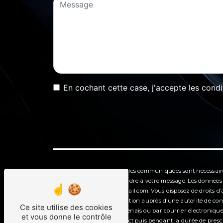
En cochant cette case, j'accepte les condi
** Les données personnelles communiquées sont nécessaires 
dans le seul but de répondre à votre message. Les données
ventegaragebouyer@gmail.com. Vous disposez de droits d’accè
d’introduire une réclamation auprès d’une autorité de contr
Ce site utilise des cookies
l'Aviation, 44340 Bouguenais ou par courrier électroniqu
et vous donne le contrôle
période de prise de contact puis pendant la durée de prescr